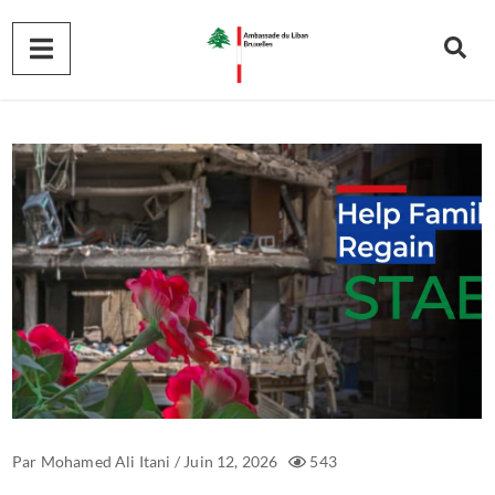
Par
Mohamed Ali Itani
/
Juin 12, 2026
543