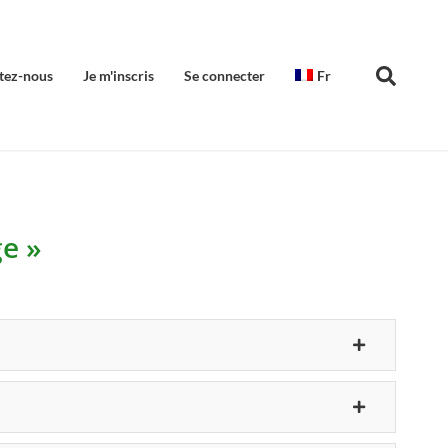
tez-nous
Je m'inscris
Se connecter
Fr
e »