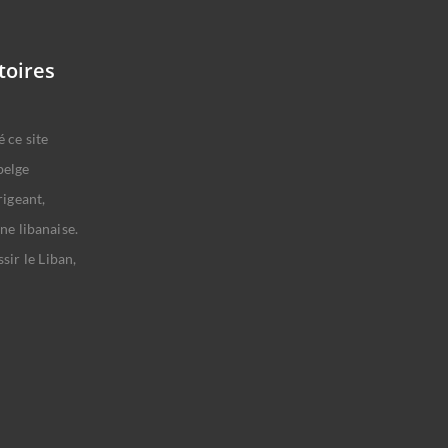
toires
 ce site
belge
rigeant,
ne libanaise.
sir le Liban,