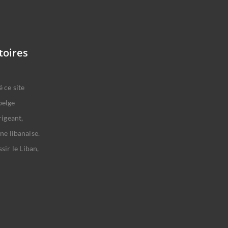
toires
 ce site
belge
rigeant,
ne libanaise.
sir le Liban,