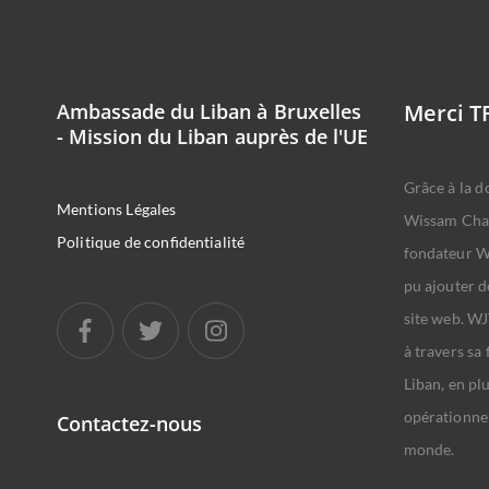
Ambassade du Liban à Bruxelles
Merci T
- Mission du Liban auprès de l'UE
Grâce à la d
Mentions Légales
Wissam Cha
Politique de confidentialité
fondateur WJ
pu ajouter d
site web. WJ
à travers sa
Liban, en pl
opérationnel
Contactez-nous
monde.