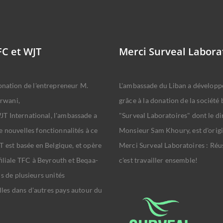
FC et WJT
Merci Surveal Labora
onation de l'entrepreneur M.
L'ambassade du Liban a développé
rwani,
grâce à la donation de la société 
T International, l'ambassade a
"Surveal Laboratoires" dont le di
e nouvelles fonctionnalités à ce
Monsieur Sam Khoury, est d'origi
T est basée en Belgique, et opère
Merci Surveal Laboratoires : Réus
 filiale TFC à Beyrouth et Beqaa-
c'est travailler ensemble!
us de plusieurs unités
les dans d'autres pays autour du