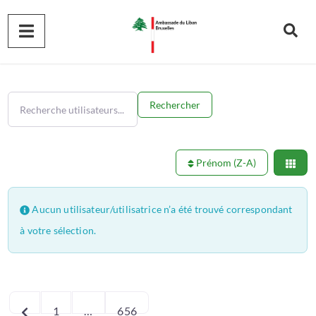
Recherche utilisateurs...
Recherche utilisateurs...
Rechercher
Prénom (Z-A)
Aucun utilisateur/utilisatrice n’a été trouvé correspondant
à votre sélection.
Navigation
Articles plus récents
1
…
656