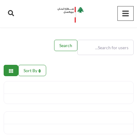
Search for users...
Search for users...
Search
Sort By