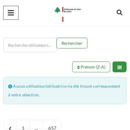
Recherche utilisateurs...
Recherche utilisateurs...
Rechercher
Prénom (Z-A)
Aucun utilisateur/utilisatrice n’a été trouvé correspondant
à votre sélection.
Navigation
Articles plus récents
1
…
657