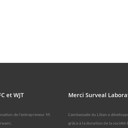
FC et WJT
Merci Surveal Labora
onation de l'entrepreneur M.
L'ambassade du Liban a développé
rwani,
grâce à la donation de la société 