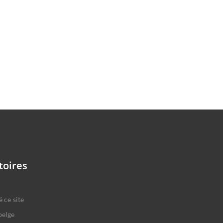
toires
 ce site
belge