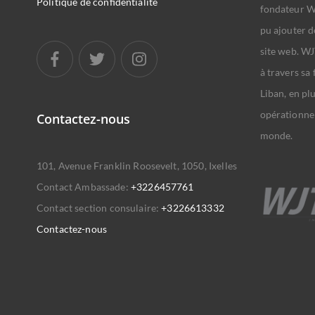
Politique de confidentialité
fondateur WJ
pu ajouter d
site web. WJ
à travers sa
Liban, en pl
opérationnel
Contactez-nous
monde.
101, Avenue Franklin Roosevelt, 1050, Ixelles
Contact Ambassade:
+3226457761
Contact section consulaire:
+3226613332
Contactez-nous