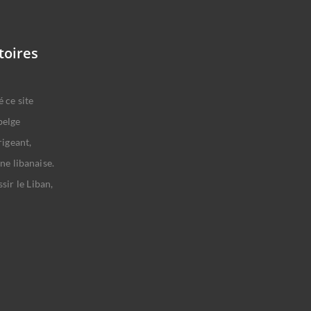
toires
 ce site
belge
rigeant,
ne libanaise.
sir le Liban,