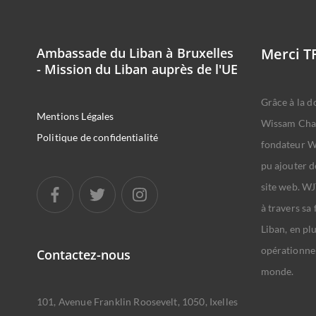
Ambassade du Liban à Bruxelles
Merci T
- Mission du Liban auprès de l'UE
Grâce à la d
Mentions Légales
Wissam Cha
Politique de confidentialité
fondateur WJ
pu ajouter d
site web. WJ
à travers sa
Liban, en pl
opérationnel
Contactez-nous
monde.
101, Avenue Franklin Roosevelt, 1050, Ixelles