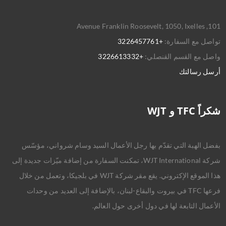
101, Avenue Franklin Roosevelt, 1050, Ixelles
تواصل مع السفارة:
+3226457761
واصل مع القسم القنصلي:
+3226613332
أرسل رسالتك
شكراً TFC و WJT
بفضل الهبة التي تقدّم بها رجل الأعمال السيد وسام شرواني، مؤسّس
شركة WJT International، تمكنت السفارة من إضافة ميّزات جديدة إلى
هذا الموقع الإكتروني. يقع مقر شركة WJT في بلجيكا، وتعمل من خلال
فرعها TFC في بيروت والبقاع-لبنان، بالإضافة إلى العديد من وحدات
الأعمال التابعة لها في دول أخرى حول العالم.