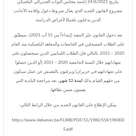
بتاريخ 24/6/2021 إعتمد مجلس النواب الفديرالي البلجيكي
مشروع القانون الجديد الذي يعدّل شروط دخول وإقامة الأجانب
الذين يدخلون بلجيكا لأغراض الدراسة
.
بعد دخول القانون حيّز التنفيذ (إبتداءاً من 15 آب 2021)، سيطبّق
على الطلاب المسجلين في الجامعات والمعاهد البلجيكية منذ العام
2020 – 2021. بالتالي فإن الطلاب اللبنانيين الذين سيحصلون على
شهاداتهم خلال السنة الجامعية 2020 – 2021 (أو الذين حصلوا
على شهاداتهم في حزيران) ويرغبون بالتفتيش عن عمل سيكون
من حقهم القيام بذلك
لمدة 12 شهر
، بعد مراجعة البلدية التي
يقيمون ضمن نطاقها
.
يمكن الإطلاع على القانون الجديد من خلال الرابط التالي
:
https://www.dekamer.be/FLWB/PDF/55/1980/55K198000
5.pdf