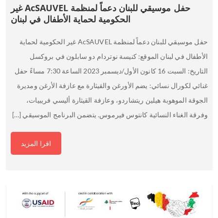
حفل موسيقي للبنان دعماً لمنظمة AcSAUVEL غير
الحكومية لحماية الأطفال في لبنان
حفل موسيقي للبنان دعماً لمنظمة AcSAUVEL غير الحكومية لحماية
الأطفال في لبنان الموقع: كنيسة نوتردام دو سابلون في بروكسل
التاريخ: السبت 16 كانون الأول/ديسمبر 2023 الساعة 7:30 مساءً حفل
غنائي لكورال نسائي: يضم الأورغن والقيثارة مع عازفة الأرغن ومديرة
الجوقة الموهوبة هيلين ريتشاردو، وعازفة القيثارة أليسي فريبيات،
وفرقة الغناء النسائية كانتوس فيرموس. يتضمن البرنامج الموسيقي […]
اقرا المزيد