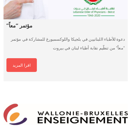
مؤتمر “معاً”
دعوة للأطباء اللبنانيين في بلجيكا واللوكسمبورغ للمشاركة في مؤتمر
“معاً” من تنظّيم نقابة أطباء لبنان في بيروت
اقرا المزيد