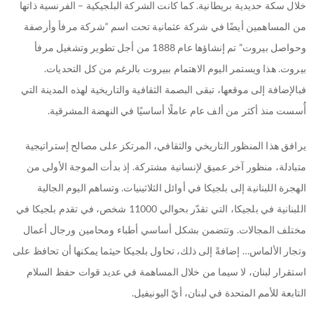
خلال سكة حديدية بريطانية. كما كانت الشركة البلجيكية – الفرنسية ذاتها
من المساهمين أيضًا في شركة عثمانية تحت اسم “شركة مرفأ وأرصفة
وحواصل بيروت” تم إنشاؤها عام 1888 من أجل تطوير وتشغيل مرفأ
بيروت. هذا ويستمر اليوم الاهتمام ببيروت بالرغم من كل التحديات.
فبالإضافة إلى موقعها، تبقى البصمة الثقافية والتاريخية لهذه المدينة التي
أُسست منذ أكثر من ألف عام عاملًا أساسيًا في النهضة المشرقية.
يرافق هذا المنظور التاريخي والثقافي، المرتكز على مصالح إستراتيجية
متبادلة، منظور آخر عميق لإنسانية مشتركة. إذ بدأت الموجة الأولى من
الهجرة اللبنانية إلى بلجيكا في أوائل الثلاثينيات. وتساهم اليوم الجالية
اللبنانية في بلجيكا، التي تقدّر بحوالي 11000 شخص، في تقدم بلجيكا في
مختلف المجالات. وتتضمن بشكل أساسي أطباء ومحامين ورجال أعمال
وتجار الألماس… إضافةً إلى ذلك، تحاول بلجيكا حيثما يمكنها أن تحافظ على
استقرار لبنان، لا سيما من خلال المساهمة في عديد قوات حفظ السلام
التابعة للأمم المتحدة في لبنان، أيّ اليونيفيل.