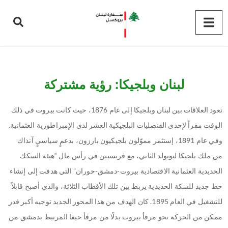
لبنان وبلجيكا: رؤية مشتركة
تعود العلاقات بين لبنان وبلجيكا إلى عام 1876، حيث كانت بيروت في ذلك
الوقت مقراً لإحدى القنصليات البلجيكية العشر لدى الإمبراطورية العثمانية.
وفي عام 1891، إستثمر مموّلون بلجيكيون بارزون، بدعمٍ سياسيٍ آنذاك
من ملك بلجيكا ليوبولد الثاني، مع فرنسيين في رأس مال “هيئة السكك
الحديدية العثمانية الاقتصادية بيروت-دمشق-حوران” التي هدفت إلى إنشاء
خط جديد للسكة الحديدية يربط بين تلك الأقطاب الثلاثة، والذي أصبح قابلاً
للتشغيل في العام 1895. كان الهدف من هذا المحور الجديد توجيه أكبر قدر
ممكن من الحركة نحو مرفأ بيروت بدلًا من مرفأ حيفا المرتبط بدمشق من