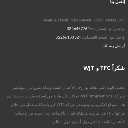
إتصل بنا
101, Avenue Franklin Roosevelt, 1050, Ixelles
تواصل مع السفارة:
+3226457761
واصل مع القسم القنصلي:
+3226613332
أرسل رسالتك
شكراً TFC و WJT
بفضل الهبة التي تقدّم بها رجل الأعمال السيد وسام شرواني، مؤسّس
شركة WJT International، تمكنت السفارة من إضافة ميّزات جديدة إلى
هذا الموقع الإكتروني. يقع مقر شركة WJT في بلجيكا، وتعمل من خلال
فرعها TFC في بيروت والبقاع-لبنان، بالإضافة إلى العديد من وحدات
الأعمال التابعة لها في دول أخرى حول العالم.