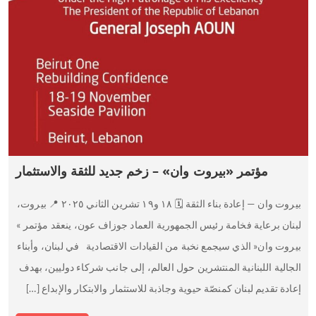
مؤتمر «بيروت وان» – زخم جديد للثقة والاستثمار
بيروت وان — إعادة بناء الثقة 🗓️ ١٨ و١٩ تشرين الثاني ٢٠٢٥ 📍 بيروت،
لبنان برعاية فخامة رئيس الجمهورية العماد جوزاف عون، ينعقد مؤتمر »
بيروت وان« الذي سيجمع نخبة من القيادات الاقتصادية في لبنان، وأبناء
الجالية اللبنانية المنتشرين حول العالم، إلى جانب شركاء دوليين، بهدف
إعادة تقديم لبنان كمنصّة حيوية وجاذبة للاستثمار والابتكار والإبداع […]