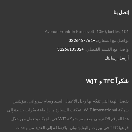
إتصل بنا
101, Avenue Franklin Roosevelt, 1050, Ixelles
تواصل مع السفارة:
+3226457761
واصل مع القسم القنصلي:
+3226613332
أرسل رسالتك
شكراً TFC و WJT
بفضل الهبة التي تقدّم بها رجل الأعمال السيد وسام شرواني، مؤسّس
شركة WJT International، تمكنت السفارة من إضافة ميّزات جديدة إلى
هذا الموقع الإكتروني. يقع مقر شركة WJT في بلجيكا، وتعمل من خلال
فرعها TFC في بيروت والبقاع-لبنان، بالإضافة إلى العديد من وحدات