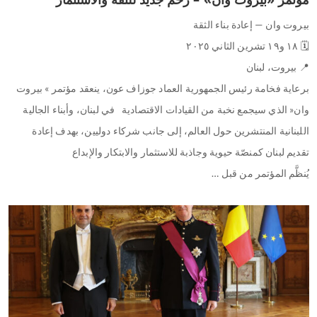
بيروت وان — إعادة بناء الثقة
🗓️ ١٨ و١٩ تشرين الثاني ٢٠٢٥
📍 بيروت، لبنان
برعاية فخامة رئيس الجمهورية العماد جوزاف عون، ينعقد مؤتمر » بيروت
وان« الذي سيجمع نخبة من القيادات الاقتصادية في لبنان، وأبناء الجالية
اللبنانية المنتشرين حول العالم، إلى جانب شركاء دوليين، بهدف إعادة
تقديم لبنان كمنصّة حيوية وجاذبة للاستثمار والابتكار والإبداع
يُنظَّم المؤتمر من قبل …