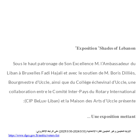
𝐄𝐱𝐩𝐨𝐬𝐢𝐭𝐢𝐨𝐧 “𝐒𝐡𝐚𝐝𝐞𝐬 𝐨𝐟 𝐋𝐞𝐛𝐚𝐧𝐨𝐧”
Sous le haut patronage de Son Excellence M. l’Ambassadeur du
Liban à Bruxelles Fadi Hajali et avec le soutien de M. Boris Dilliès,
Bourgmestre d’Uccle, ainsi que du Collège échevinal d’Uccle, une
collaboration entre le Comité Inter-Pays du Rotary International
(CIP BeLux-Liban) et la Maison des Arts d’Uccle présente:
𝐔𝐧𝐞 𝐞𝐱𝐩𝐨𝐬𝐢𝐭𝐢𝐨𝐧 𝐦𝐞𝐭𝐭𝐚𝐧𝐭 …