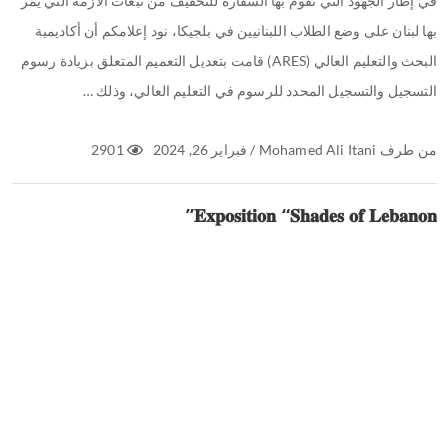
في إطار الجهود التي تقوم بها السفارة للتخفيف من تبعات الأزمة التي يمر
بها لبنان على وضع الطلاب اللبنانيين في بلجيكا، نود إعلامكم أن أكاديمية
البحث والتعليم العالي (ARES) قامت بتعديل التعميم المتعلق بزيادة رسوم
التسجيل والتسجيل المحدد للرسوم في التعليم العالي، وذلك …
من طرف
Mohamed Ali Itani
/
فبراير 26, 2024
2901
𝐄𝐱𝐩𝐨𝐬𝐢𝐭𝐢𝐨𝐧 “𝐒𝐡𝐚𝐝𝐞𝐬 𝐨𝐟 𝐋𝐞𝐛𝐚𝐧𝐨𝐧”