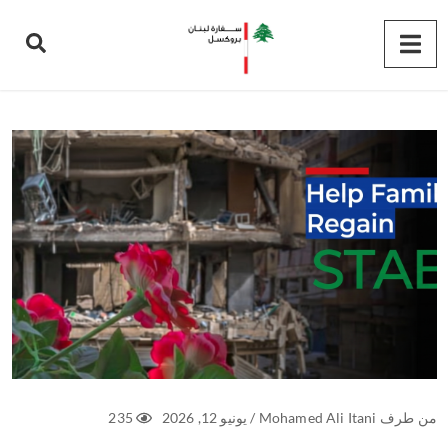
من طرف
Mohamed Ali Itani
/
يونيو 12, 2026
235